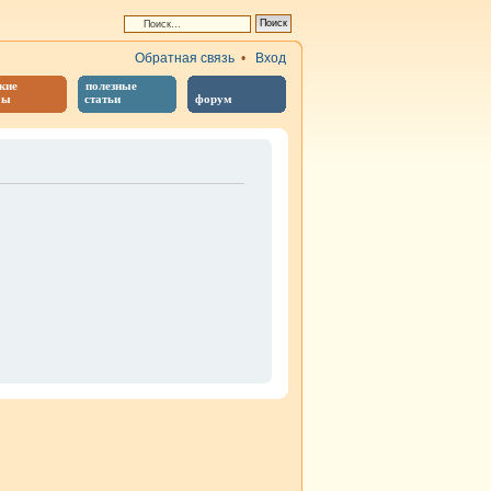
Обратная связь
•
Вход
кие
полезные
бы
статьи
форум