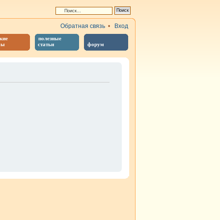
Обратная связь
•
Вход
кие
полезные
бы
статьи
форум