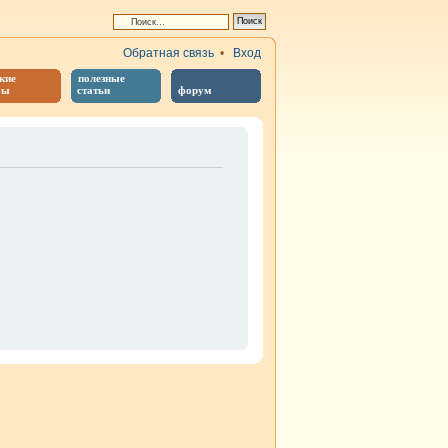
Обратная связь
•
Вход
кие
полезные
бы
статьи
форум