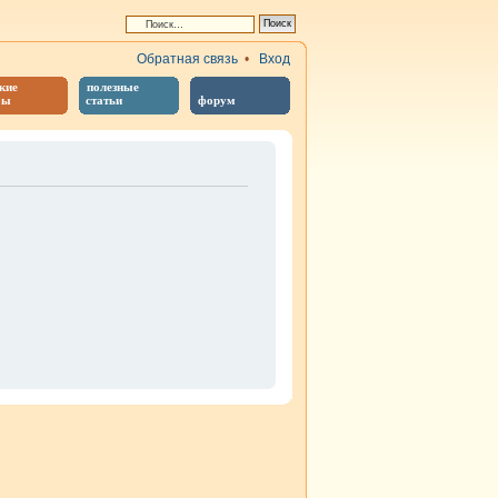
Обратная связь
•
Вход
кие
полезные
бы
статьи
форум