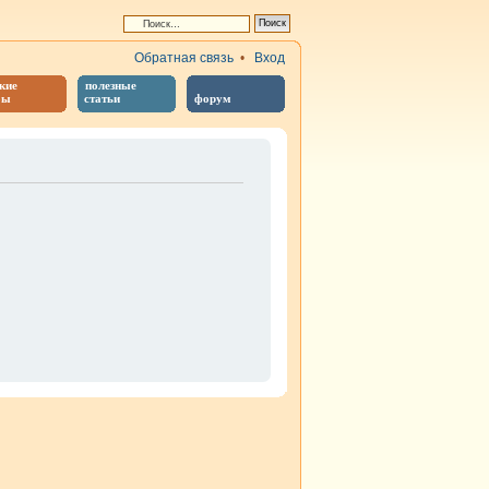
Обратная связь
•
Вход
кие
полезные
бы
статьи
форум