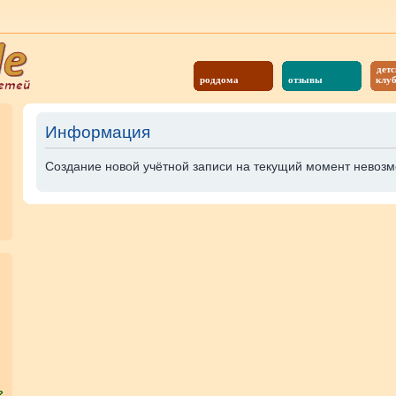
детс
роддома
отзывы
клу
Информация
Создание новой учётной записи на текущий момент невозм
?