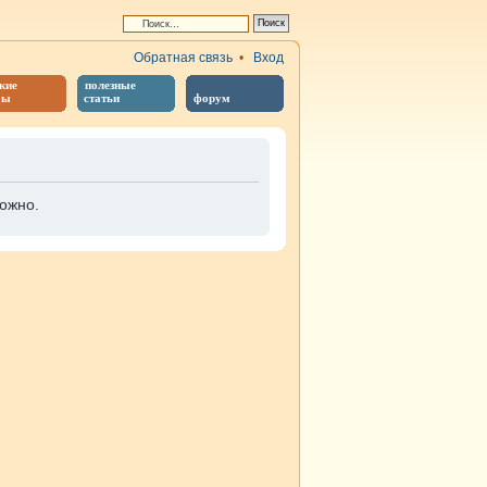
Обратная связь
•
Вход
кие
полезные
бы
статьи
форум
ожно.