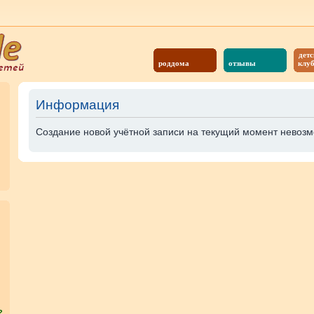
детс
роддома
отзывы
клу
Информация
Создание новой учётной записи на текущий момент невозм
?