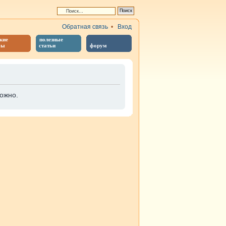
Обратная связь
•
Вход
кие
полезные
бы
статьи
форум
ожно.