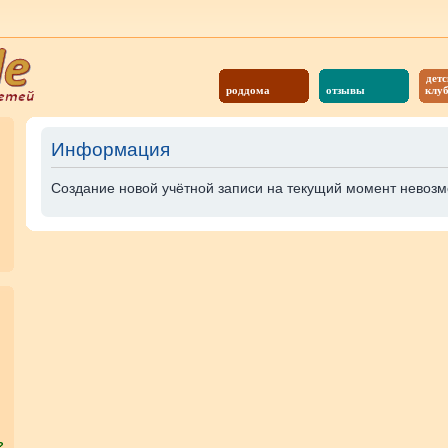
детс
роддома
отзывы
клу
Информация
Создание новой учётной записи на текущий момент невозм
?