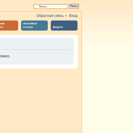
Обратная связь
•
Вход
кие
полезные
бы
статьи
форум
ожно.