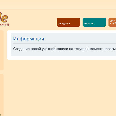
детс
роддома
отзывы
клу
Информация
Создание новой учётной записи на текущий момент невозм
?