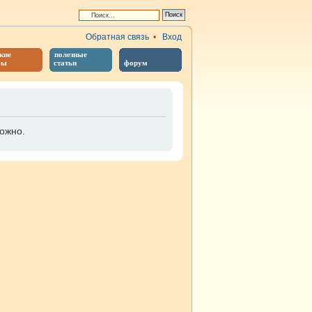
Обратная связь
•
Вход
кие
полезные
бы
статьи
форум
ожно.