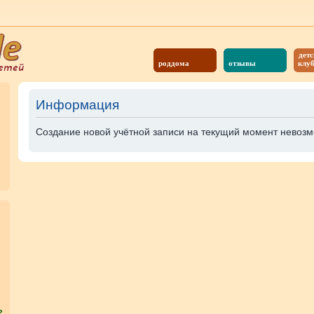
детс
роддома
отзывы
клу
Информация
Создание новой учётной записи на текущий момент невозм
?