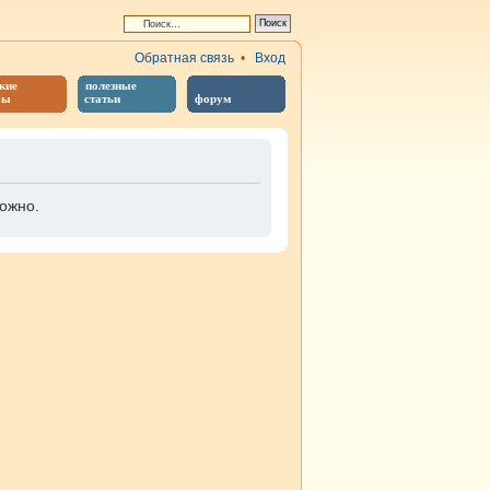
Обратная связь
•
Вход
кие
полезные
бы
статьи
форум
ожно.