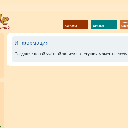
детс
роддома
отзывы
клу
Информация
Создание новой учётной записи на текущий момент невозм
?