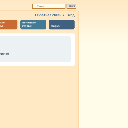
Обратная связь
•
Вход
кие
полезные
бы
статьи
форум
ожно.