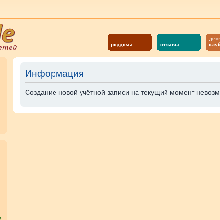
детс
роддома
отзывы
клу
Информация
Создание новой учётной записи на текущий момент невозм
?