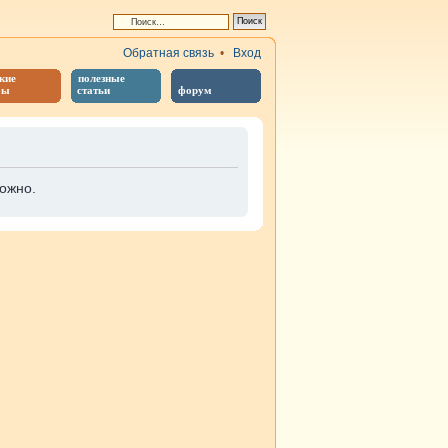
Обратная связь
•
Вход
кие
полезные
бы
статьи
форум
ожно.