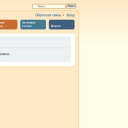
Обратная связь
•
Вход
кие
полезные
бы
статьи
форум
ожно.