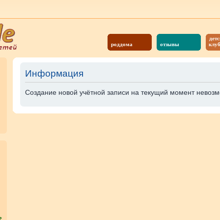
детс
роддома
отзывы
клу
Информация
Создание новой учётной записи на текущий момент невозм
?