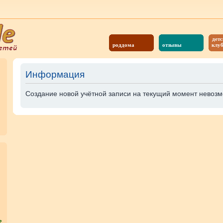
детс
роддома
отзывы
клу
Информация
Создание новой учётной записи на текущий момент невозм
?