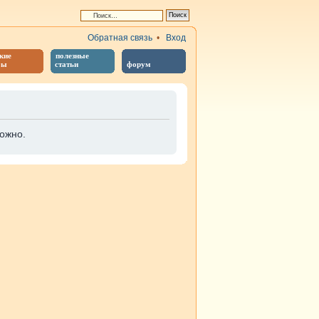
Обратная связь
•
Вход
кие
полезные
бы
статьи
форум
ожно.