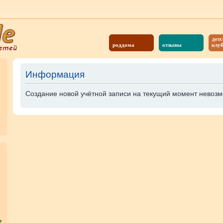
детс
роддома
отзывы
клу
Информация
Создание новой учётной записи на текущий момент невозм
?