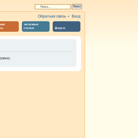
Обратная связь
•
Вход
кие
полезные
бы
статьи
форум
ожно.