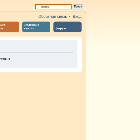
Обратная связь
•
Вход
кие
полезные
бы
статьи
форум
ожно.