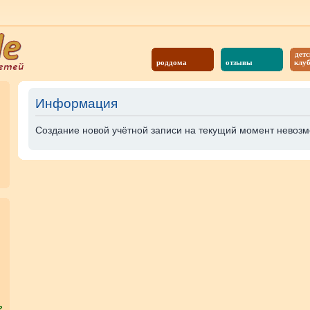
детс
роддома
отзывы
клу
Информация
Создание новой учётной записи на текущий момент невозм
?