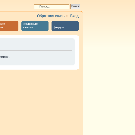
Обратная связь
•
Вход
кие
полезные
бы
статьи
форум
ожно.