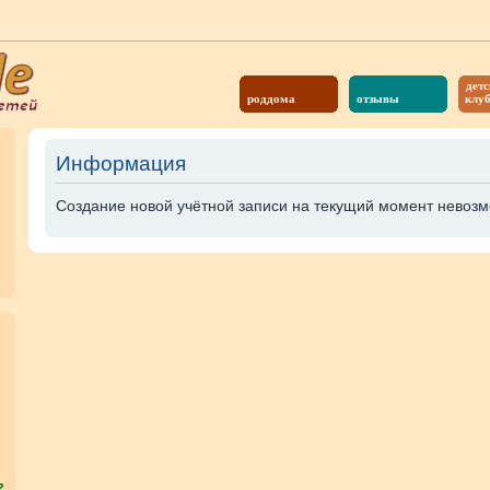
детс
роддома
отзывы
клу
Информация
Создание новой учётной записи на текущий момент невозм
?