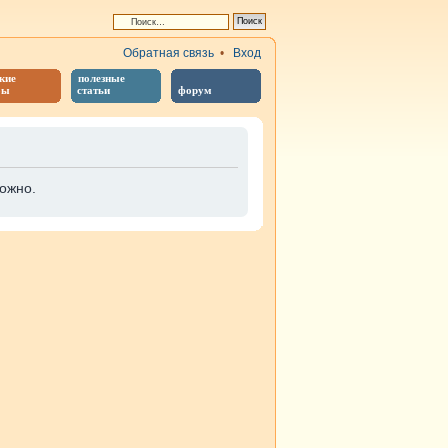
Обратная связь
•
Вход
кие
полезные
бы
статьи
форум
ожно.