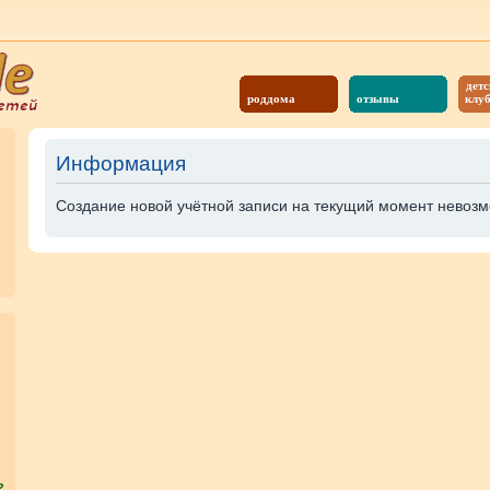
детс
роддома
отзывы
клу
Информация
Создание новой учётной записи на текущий момент невозм
?