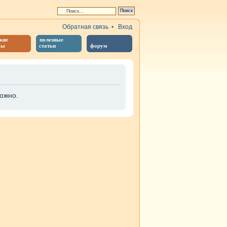
Обратная связь
•
Вход
кие
полезные
бы
статьи
форум
ожно.