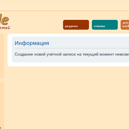
детс
роддома
отзывы
клу
Информация
Создание новой учётной записи на текущий момент невозм
?