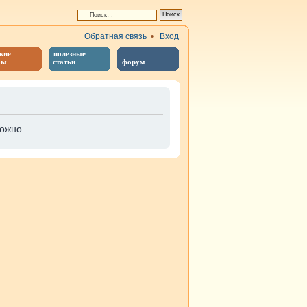
Обратная связь
•
Вход
кие
полезные
бы
статьи
форум
ожно.