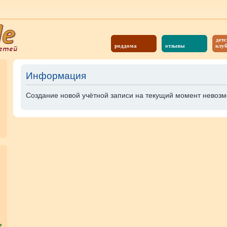
детс
роддома
отзывы
клу
Информация
Создание новой учётной записи на текущий момент невозм
?