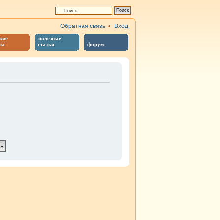
Обратная связь
•
Вход
кие
полезные
бы
статьи
форум