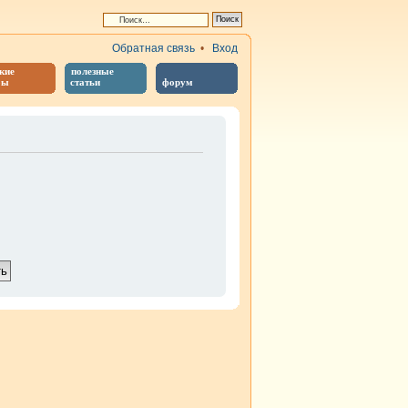
Обратная связь
•
Вход
кие
полезные
бы
статьи
форум