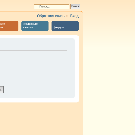
Обратная связь
•
Вход
кие
полезные
бы
статьи
форум