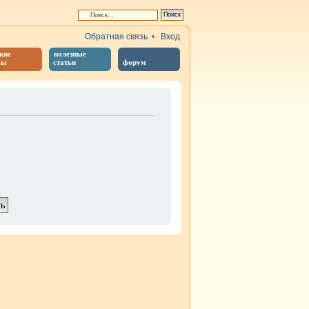
Обратная связь
•
Вход
кие
полезные
бы
статьи
форум