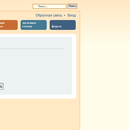
Обратная связь
•
Вход
кие
полезные
бы
статьи
форум