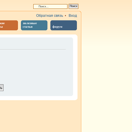
Обратная связь
•
Вход
кие
полезные
бы
статьи
форум