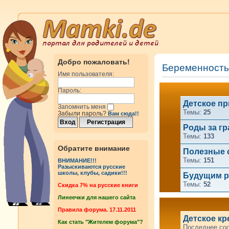
Добро пожаловать!
Беременность
Имя пользователя:
Пароль:
Детское п
Запомнить меня
Темы:
25
Забыли пароль?
Вам сюда!!
Роды за г
Темы:
133
Обратите внимание
Полезные 
Темы:
151
ВНИМАНИЕ!!!
Разыскиваются русские
школы, клубы, садики!!!
Будущим р
Темы:
52
Cкидка 7% на русские книги
Линеечки для нашего сайта
Правила форума. 17.11.2011
Детское кр
Как стать "Жителем форума"?
Последнее со