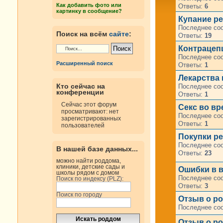
Как добавить фото или
Ответы:
6
картинку в сообщение?
Купание р
Последнее со
Поиск на всём
сайте
:
Ответы:
19
Контрацеп
Последнее со
Расширенный поиск
Ответы:
1
Лекарства
Кто сейчас на
Последнее со
конференции
Ответы:
1
Сейчас этот форум
Секс во в
просматривают: нет
Последнее со
зарегистрированных
Ответы:
1
пользователей
Покупки р
Последнее со
В нашей базе данных...
Ответы:
23
можно найти роддома,
клиники, детские сады и
Ошибки в в
школы рядом с домом
Последнее со
Поиск по индексу (PLZ):
Ответы:
3
Поиск по городу
Отзыв о ро
Последнее со
Отзыв о ро