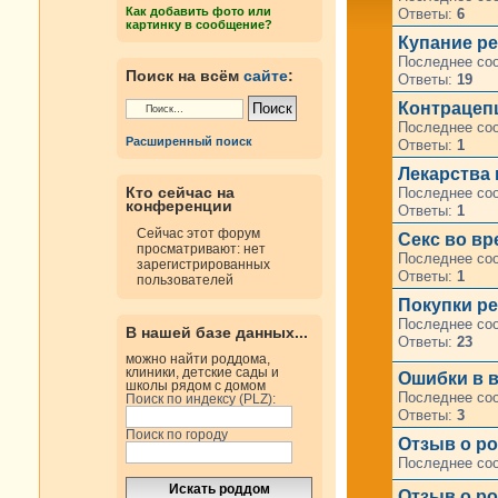
Как добавить фото или
Ответы:
6
картинку в сообщение?
Купание р
Последнее со
Поиск на всём
сайте
:
Ответы:
19
Контрацеп
Последнее со
Расширенный поиск
Ответы:
1
Лекарства
Кто сейчас на
Последнее со
конференции
Ответы:
1
Сейчас этот форум
Секс во в
просматривают: нет
Последнее со
зарегистрированных
Ответы:
1
пользователей
Покупки р
Последнее со
В нашей базе данных...
Ответы:
23
можно найти роддома,
клиники, детские сады и
Ошибки в в
школы рядом с домом
Последнее со
Поиск по индексу (PLZ):
Ответы:
3
Поиск по городу
Отзыв о ро
Последнее со
Отзыв о ро