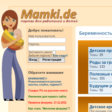
Добро пожаловать!
Беременность
Имя пользователя:
Пароль:
Детское п
Запомнить меня
Темы:
25
Забыли пароль?
Вам сюда!!
Роды за г
Темы:
133
Обратите внимание
Полезные 
Темы:
151
ВНИМАНИЕ!!!
Разыскиваются русские
школы, клубы, садики!!!
Будущим р
Темы:
52
Cкидка 7% на русские книги
Линеечки для нашего сайта
Правила форума. 17.11.2011
Детское кр
Как стать "Жителем форума"?
Последнее со