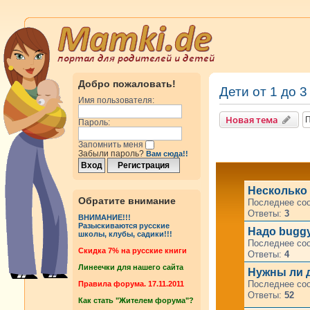
Добро пожаловать!
Дети от 1 до 3
Имя пользователя:
Новая тема
Пароль:
Запомнить меня
Забыли пароль?
Вам сюда!!
Несколько 
Обратите внимание
Последнее со
Ответы:
3
ВНИМАНИЕ!!!
Разыскиваются русские
Надо buggy
школы, клубы, садики!!!
Последнее со
Cкидка 7% на русские книги
Ответы:
4
Линеечки для нашего сайта
Нужны ли д
Последнее со
Правила форума. 17.11.2011
Ответы:
52
Как стать "Жителем форума"?