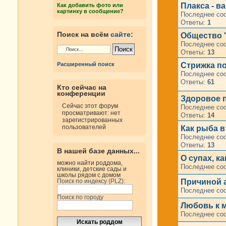
Плакса - ва
Как добавить фото или
картинку в сообщение?
Последнее со
Ответы:
1
Поиск на всём
сайте
:
Общество "
Последнее со
Ответы:
13
Cтрижка по
Расширенный поиск
Последнее со
Ответы:
61
Кто сейчас на
конференции
Здоровое п
Сейчас этот форум
Последнее со
просматривают: нет
Ответы:
14
зарегистрированных
пользователей
Как рыба в
Последнее со
Ответы:
13
В нашей базе данных...
О супах, к
можно найти роддома,
Последнее со
клиники, детские сады и
школы рядом с домом
Причиной 
Поиск по индексу (PLZ):
Последнее со
Поиск по городу
Любовь к м
Последнее со