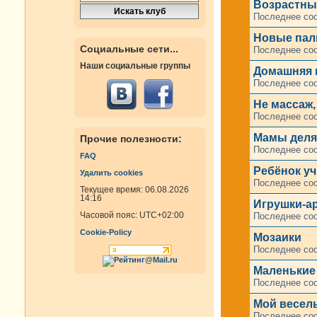
Возрастные
Последнее со
Новые паль
Социальные сети...
Последнее со
Наши социальные группы
Домашняя 
Последнее со
Не массаж,
Последнее со
Мамы делят
Прочие полезности:
Последнее со
FAQ
Ребёнок уч
Удалить cookies
Последнее со
Текущее время: 06.08.2026
14:16
Игрушки-а
Часовой пояс:
UTC+02:00
Последнее со
Cookie-Policy
Мозаики
Последнее со
Маленькие 
Последнее со
Мой весел
Последнее со