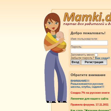
Добро пожаловать!
Имя пользователя:
Пароль:
Запомнить меня
Забыли пароль?
Вам сюда!!
росмотры
Ответы
Обратите внимание
ВНИМАНИЕ!!!
росмотры
Ответы
Разыскиваются русские
школы, клубы, садики!!!
Cкидка 7% на русские книги
росмотры
Ответы
Линеечки для нашего сайта
Правила форума. 17.11.2011
Как стать "Жителем форума"