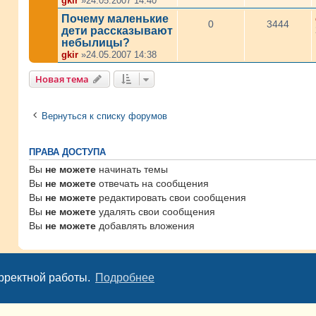
gkir
»24.05.2007 14:40
Почему маленькие
0
3444
дети рассказывают
небылицы?
gkir
»24.05.2007 14:38
Новая тема
Вернуться к списку форумов
ПРАВА ДОСТУПА
Вы
не можете
начинать темы
Вы
не можете
отвечать на сообщения
Вы
не можете
редактировать свои сообщения
Вы
не можете
удалять свои сообщения
Вы
не можете
добавлять вложения
Powered by
phpBB
© phpBB Group
орректной работы.
Подробнее
Copyright © 2007 -
2026,
Mamki.de