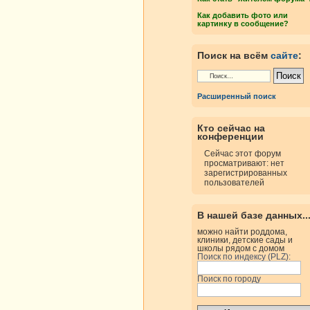
росмотры
Ответы
Как добавить фото или
картинку в сообщение?
Поиск на всём
сайте
:
росмотры
Ответы
Расширенный поиск
росмотры
Ответы
Кто сейчас на
конференции
росмотры
Ответы
Сейчас этот форум
просматривают: нет
зарегистрированных
пользователей
В нашей базе данных..
росмотры
Ответы
можно найти роддома,
клиники, детские сады и
школы рядом с домом
росмотры
Ответы
Поиск по индексу (PLZ):
Поиск по городу
росмотры
Ответы