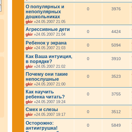
О популярных и
0
3976
непопулярных
дошкольниках
gkir
»24.05.2007 21:05
Агрессивные дети
0
4424
gkir
»24.05.2007 21:04
Ребенок у экрана
0
5094
gkir
»24.05.2007 21:03
Как Ваша интуиция,
0
3910
в порядке?
gkir
»24.05.2007 21:02
Почему они такие
0
3523
непослушные
gkir
»24.05.2007 21:00
Как научить
0
3755
ребенка читать?
gkir
»24.05.2007 19:24
Смех и слезы
0
3512
gkir
»24.05.2007 19:17
Осторожно:
0
5849
антиигрушка!