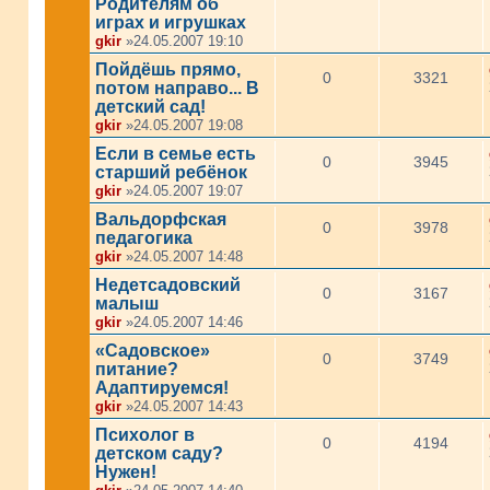
Родителям об
играх и игрушках
gkir
»24.05.2007 19:10
Пойдёшь прямо,
0
3321
потом направо... В
детский сад!
gkir
»24.05.2007 19:08
Если в семье есть
0
3945
старший ребёнок
gkir
»24.05.2007 19:07
Вальдорфская
0
3978
педагогика
gkir
»24.05.2007 14:48
Недетсадовский
0
3167
малыш
gkir
»24.05.2007 14:46
«Садовское»
0
3749
питание?
Адаптируемся!
gkir
»24.05.2007 14:43
Психолог в
0
4194
детском саду?
Нужен!