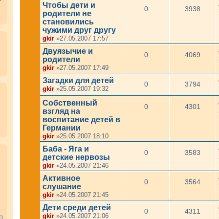
Чтобы дети и
0
3938
родители не
становились
чужими друг другу
gkir
»27.05.2007 17:57
Двуязычие и
0
4069
родители
gkir
»27.05.2007 17:49
Загадки для детей
0
3794
gkir
»25.05.2007 19:32
Собственный
0
4301
взгляд на
воспитание детей в
Германии
gkir
»25.05.2007 18:10
Баба - Яга и
.
0
3583
детские нервозы
gkir
»24.05.2007 21:46
Активное
0
3564
слушание
gkir
»24.05.2007 21:45
Дети среди детей
0
4311
gkir
»24.05.2007 21:06