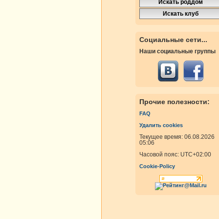
росмотры
Ответы
Социальные сети...
Наши социальные группы
росмотры
Ответы
росмотры
Ответы
росмотры
Ответы
Прочие полезности:
FAQ
Удалить cookies
росмотры
Ответы
Текущее время: 06.08.2026
05:06
Часовой пояс:
UTC+02:00
росмотры
Ответы
Cookie-Policy
росмотры
Ответы
росмотры
Ответы