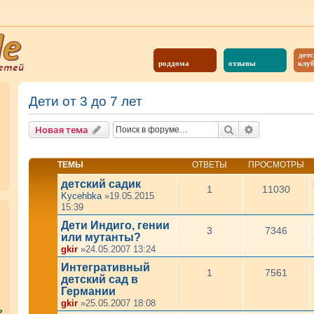
детс
роддома
отзывы
клу
Дети от 3 до 7 лет
Поиск
Расширенны
Новая тема
ТЕМЫ
ОТВЕТЫ
ПРОСМОТРЫ
детский садик
1
11030
Kycehbka
»19.05.2015
15:39
Дети Индиго, гении
3
7346
или мутанты?
gkir
»24.05.2007 13:24
Интегративный
1
7561
детский сад в
Германии
gkir
»25.05.2007 18:08
?