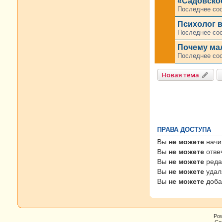
«Садовско
Последнее со
Психолог в
Последнее со
Почему ма
Последнее со
Новая тема
ПРАВА ДОСТУПА
Вы
не можете
начи
Вы
не можете
отве
Вы
не можете
реда
Вы
не можете
удал
Вы
не можете
доба
Po