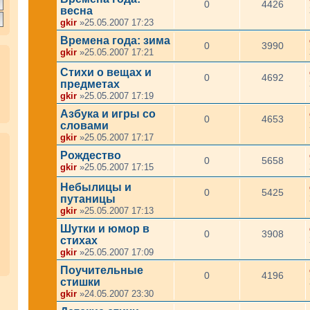
0
4426
весна
gkir
»25.05.2007 17:23
Времена года: зима
0
3990
gkir
»25.05.2007 17:21
Стихи о вещах и
0
4692
предметах
gkir
»25.05.2007 17:19
Азбука и игры со
0
4653
словами
gkir
»25.05.2007 17:17
Рождество
0
5658
gkir
»25.05.2007 17:15
Небылицы и
0
5425
путаницы
gkir
»25.05.2007 17:13
Шутки и юмор в
0
3908
стихах
gkir
»25.05.2007 17:09
Поучительные
0
4196
стишки
gkir
»24.05.2007 23:30