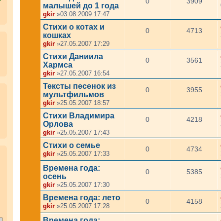
0
3909
малышей до 1 года
gkir
»03.08.2009 17:47
Стихи о котах и
0
4713
кошках
gkir
»27.05.2007 17:29
Стихи Даниила
0
3561
Хармса
gkir
»27.05.2007 16:54
Тексты песенок из
0
3955
мультфильмов
gkir
»25.05.2007 18:57
Стихи Владимира
0
4218
Орлова
gkir
»25.05.2007 17:43
Стихи о семье
0
4734
.
gkir
»25.05.2007 17:33
Времена года:
0
5385
осень
gkir
»25.05.2007 17:30
Времена года: лето
0
4158
gkir
»25.05.2007 17:28
Времена года: