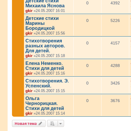
Детские стихи
0
4392
Михаила Яснова
gkir
»24.05.2007 16:01
Детские стихи
0
5226
Марины
Бородицкой
gkir
»24.05.2007 15:56
Стихотворения
0
4157
разных авторов.
Для детей.
gkir
»24.05.2007 15:18
Елена Неменко.
0
4288
Стихи для детей
gkir
»24.05.2007 15:16
Стихотворения. Э.
0
3426
Успенский.
gkir
»24.05.2007 15:15
Ольга
0
3676
Чернорицкая.
Стихи для детей
gkir
»24.05.2007 15:14
Новая тема