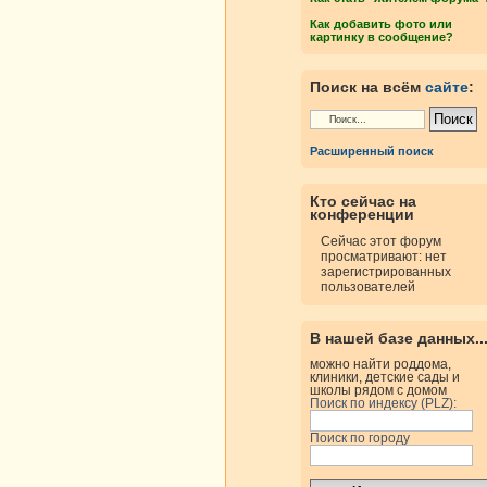
росмотры
Ответы
Как добавить фото или
картинку в сообщение?
росмотры
Ответы
Поиск на всём
сайте
:
росмотры
Ответы
Расширенный поиск
росмотры
Ответы
Кто сейчас на
конференции
Сейчас этот форум
просматривают: нет
росмотры
Ответы
зарегистрированных
пользователей
росмотры
Ответы
В нашей базе данных..
можно найти роддома,
росмотры
Ответы
клиники, детские сады и
школы рядом с домом
Поиск по индексу (PLZ):
Поиск по городу
росмотры
Ответы