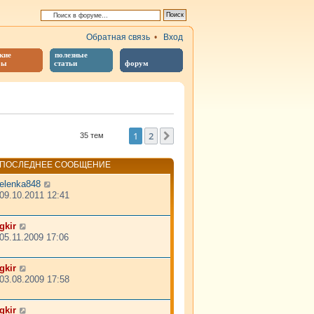
Обратная связь
•
Вход
кие
полезные
бы
статьи
форум
й поиск
1
2
След.
35 тем
ПОСЛЕДНЕЕ СООБЩЕНИЕ
elenka848
09.10.2011 12:41
gkir
05.11.2009 17:06
gkir
03.08.2009 17:58
gkir