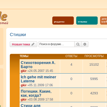
детс
роддома
отзывы
клу
Стишки
Поиск
Расширенны
Новая тема
ТЕМЫ
ОТВЕТЫ
ПРОСМОТРЫ
Стихотворения А.
4
15102
Барто
gkir
»24.05.2007 15:45
Ich gehe mit meiner
0
5995
Laterne
gkir
»05.11.2009 17:06
Потешки. Какие,
0
4293
как, когда?
gkir
»03.08.2009 17:58
Стихи для
?