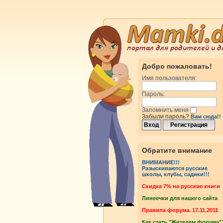
Добро пожаловать!
Имя пользователя:
Пароль:
Запомнить меня
Забыли пароль?
Вам сюда!!
росмотры
Ответы
Обратите внимание
ВНИМАНИЕ!!!
росмотры
Ответы
Разыскиваются русские
школы, клубы, садики!!!
Cкидка 7% на русские книги
росмотры
Ответы
Линеечки для нашего сайта
Правила форума. 17.11.2011
Как стать "Жителем форума"