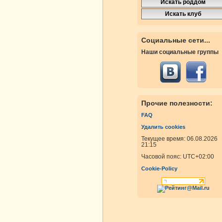
росмотры
Ответы
росмотры
Ответы
Социальные сети...
Наши социальные группы
росмотры
Ответы
росмотры
Ответы
Прочие полезности:
росмотры
Ответы
FAQ
Удалить cookies
росмотры
Ответы
Текущее время: 06.08.2026
21:15
Часовой пояс:
UTC+02:00
росмотры
Ответы
Cookie-Policy
росмотры
Ответы