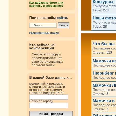
Конкурсы, 
Как добавить фото или
Конкурсы фото
картинку в сообщение?
Темы:
278
Поиск на всём
сайте
:
Наши фот
Фото нас и на
Темы:
28
Расширенный поиск
Что бы вы 
Кто сейчас на
конференции
Последнее со
Ответы:
513
Сейчас этот форум
просматривают: нет
Мамочки и
зарегистрированных
Последнее со
пользователей
Нюрнберг и
В нашей базе данных...
Последнее со
можно найти роддома,
Мамочки Л
клиники, детские сады и
Последнее со
школы рядом с домом
Поиск по индексу (PLZ):
Ответы:
3
Мамочки в 
Поиск по городу
Последнее со
Ответы:
3
Oбо всем на