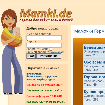
Добро пожаловать!
Мамочки Герм
Имя пользователя:
Пароль:
Будем зна
Запомнить меня
Знакомимся, р
Забыли пароль?
Вам сюда!!
Темы:
210
Обо всем н
Обсуждаем все
Обратите внимание
Темы:
335
ВНИМАНИЕ!!!
Города, по
Разыскиваются русские
школы, клубы, садики!!!
Рассказываем 
Темы:
49
Cкидка 7% на русские книги
Линеечки для нашего сайта
Куплю-про
Одежда стала 
Правила форума. 17.11.2011
Темы:
288
Как стать "Жителем форума"?