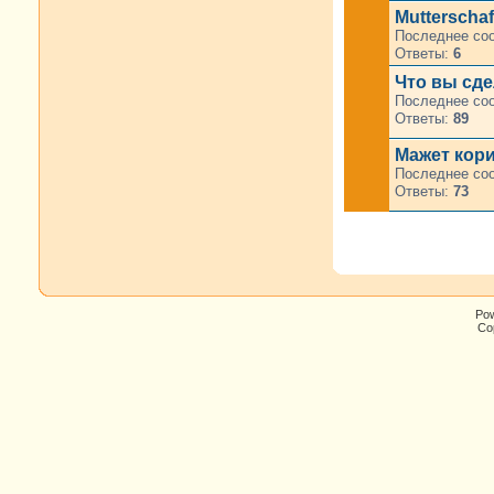
Mutterscha
Последнее со
Ответы:
6
Что вы сде
Последнее со
Ответы:
89
Мажет кор
Последнее со
Ответы:
73
Po
Cop