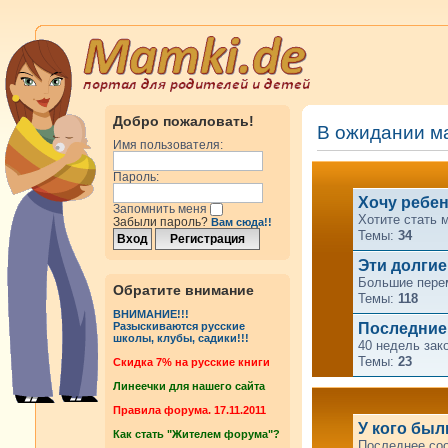
Добро пожаловать!
В ожидании 
Имя пользователя:
Пароль:
Хочу ребен
Запомнить меня
Хотите стать 
Забыли пароль?
Вам сюда!!
Темы:
34
Эти долгие 
Большие перем
Обратите внимание
Темы:
118
ВНИМАНИЕ!!!
Последние
Разыскиваются русские
школы, клубы, садики!!!
40 недель зак
Темы:
23
Cкидка 7% на русские книги
Линеечки для нашего сайта
Правила форума. 17.11.2011
У кого бы
Как стать "Жителем форума"?
Последнее со