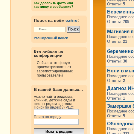
Как добавить фото или
Ответы:
5
картинку в сообщение?
Беременны
Последнее со
Поиск на всём
сайте
:
Ответы:
705
Магнезия п
Последнее со
Расширенный поиск
Ответы:
21
беременнос
Кто сейчас на
конференции
Последнее со
Ответы:
30
Сейчас этот форум
просматривают: нет
Боли в мы
зарегистрированных
пользователей
Последнее со
Ответы:
2
Диагноз И
В нашей базе данных...
Последнее со
можно найти роддома,
Ответы:
1
клиники, детские сады и
школы рядом с домом
Замершая 
Поиск по индексу (PLZ):
Последнее со
Ответы:
5
Поиск по городу
Обследова
Последнее со
Ответы:
331