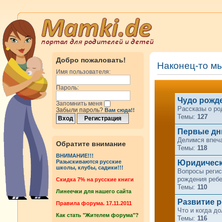
Добро пожаловать!
Наконец-то мы
Имя пользователя:
Пароль:
Чудо рожд
Запомнить меня
Рассказы о ро
Забыли пароль?
Вам сюда!!
Темы:
127
Первые дни
Делимся впеч
Обратите внимание
Темы:
118
ВНИМАНИЕ!!!
Юридическ
Разыскиваются русские
школы, клубы, садики!!!
Вопросы регис
рождения реб
Cкидка 7% на русские книги
Темы:
110
Линеечки для нашего сайта
Развитие р
Правила форума. 17.11.2011
Что и когда д
Как стать "Жителем форума"?
Темы:
116