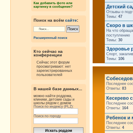
Как добавить фото или
Детский сад
картинку в сообщение?
Отзывы о подг
Темы:
47
Поиск на всём
сайте
:
Скоро в шк
На что обраща
поступлению
Расширенный поиск
Темы:
30
Здоровье 
Кто сейчас на
Спорт, закали
конференции
Темы:
106
Сейчас этот форум
просматривают: нет
зарегистрированных
пользователей
Cобеседова
Последнее со
Ответы:
83
В нашей базе данных...
можно найти роддома,
Кесерево с
клиники, детские сады и
Последнее со
школы рядом с домом
Поиск по индексу (PLZ):
Ответы:
164
Поиск по городу
Ребенок и
Последнее со
Ответы:
4