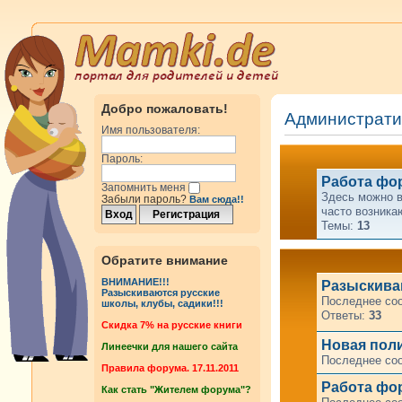
Добро пожаловать!
Администрат
Имя пользователя:
Пароль:
Работа фо
Запомнить меня
Здесь можно в
Забыли пароль?
Вам сюда!!
часто возника
Темы:
13
Обратите внимание
ВНИМАНИЕ!!!
Разыскиваю
Разыскиваются русские
Последнее со
школы, клубы, садики!!!
Ответы:
33
Cкидка 7% на русские книги
Новая пол
Линеечки для нашего сайта
Последнее со
Правила форума. 17.11.2011
Работа фор
Как стать "Жителем форума"?