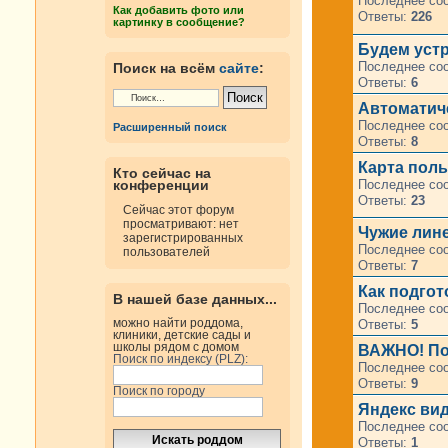
Последнее со
Как добавить фото или
Ответы:
226
картинку в сообщение?
Будем устр
Последнее со
Поиск на всём
сайте
:
Ответы:
6
Автоматиче
Последнее со
Расширенный поиск
Ответы:
8
Карта пол
Кто сейчас на
Последнее со
конференции
Ответы:
23
Сейчас этот форум
просматривают: нет
Чужие лине
зарегистрированных
Последнее со
пользователей
Ответы:
7
Как подгот
В нашей базе данных...
Последнее со
можно найти роддома,
Ответы:
5
клиники, детские сады и
школы рядом с домом
ВАЖНО! Пои
Поиск по индексу (PLZ):
Последнее со
Ответы:
9
Поиск по городу
Яндекс ви
Последнее со
Ответы:
1