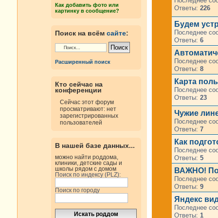
Последнее со
Как добавить фото или
Ответы:
226
картинку в сообщение?
Будем устр
Последнее со
Поиск на всём
сайте
:
Ответы:
6
Автоматиче
Последнее со
Расширенный поиск
Ответы:
8
Карта пол
Кто сейчас на
Последнее со
конференции
Ответы:
23
Сейчас этот форум
просматривают: нет
Чужие лине
зарегистрированных
Последнее со
пользователей
Ответы:
7
Как подгот
В нашей базе данных...
Последнее со
можно найти роддома,
Ответы:
5
клиники, детские сады и
школы рядом с домом
ВАЖНО! Пои
Поиск по индексу (PLZ):
Последнее со
Ответы:
9
Поиск по городу
Яндекс ви
Последнее со
Ответы:
1