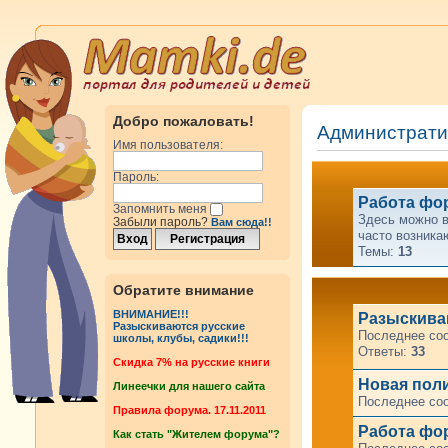
Добро пожаловать!
Администрат
Имя пользователя:
Пароль:
Работа фо
Запомнить меня
Здесь можно в
Забыли пароль?
Вам сюда!!
часто возника
Темы:
13
Обратите внимание
ВНИМАНИЕ!!!
Разыскиваю
Разыскиваются русские
Последнее со
школы, клубы, садики!!!
Ответы:
33
Cкидка 7% на русские книги
Новая пол
Линеечки для нашего сайта
Последнее со
Правила форума. 17.11.2011
Работа фор
Как стать "Жителем форума"?