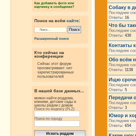
Как добавить фото или
картинку в сообщение?
Собаку в д
Последнее со
Ответы:
16
Поиск на всём
сайте
:
Что бы та
Последнее со
Ответы:
430
Расширенный поиск
Контакты к
Последнее со
Кто сейчас на
конференции
Обо всём н
Сейчас этот форум
Последнее со
просматривают: нет
Ответы:
1138
зарегистрированных
пользователей
Ищю срочн
Последнее со
Ответы:
5
В нашей базе данных...
Передачи 
можно найти роддома,
клиники, детские сады и
Последнее со
школы рядом с домом
Ответы:
3
Поиск по индексу (PLZ):
Юмор и хор
Поиск по городу
Последнее со
Ответы:
654
Какие шоу 