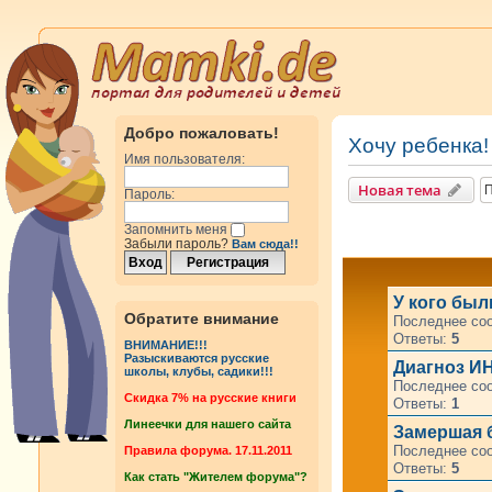
Добро пожаловать!
Хочу ребенка!
Имя пользователя:
Новая тема
Пароль:
Запомнить меня
Забыли пароль?
Вам сюда!!
У кого бы
Обратите внимание
Последнее со
Ответы:
5
ВНИМАНИЕ!!!
Разыскиваются русские
Диагноз И
школы, клубы, садики!!!
Последнее со
Cкидка 7% на русские книги
Ответы:
1
Линеечки для нашего сайта
Замершая 
Последнее со
Правила форума. 17.11.2011
Ответы:
5
Как стать "Жителем форума"?