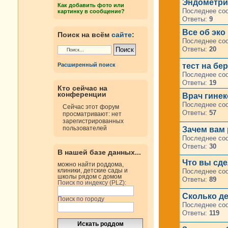
Эндометри
Как добавить фото или
Последнее со
картинку в сообщение?
Ответы:
9
Все об эко
Поиск на всём
сайте
:
Последнее со
Ответы:
20
тест на бе
Расширенный поиск
Последнее со
Ответы:
19
Кто сейчас на
конференции
Врач гинек
Последнее со
Сейчас этот форум
Ответы:
57
просматривают: нет
зарегистрированных
пользователей
Зачем вам
Последнее со
Ответы:
30
В нашей базе данных...
Что вы сде
можно найти роддома,
клиники, детские сады и
Последнее со
школы рядом с домом
Ответы:
89
Поиск по индексу (PLZ):
Сколько де
Поиск по городу
Последнее со
Ответы:
119