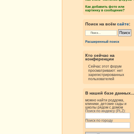
Как добавить фото или
картинку в сообщение?
росмотры
Ответы
Поиск на всём
сайте
:
Расширенный поиск
росмотры
Ответы
Кто сейчас на
конференции
Сейчас этот форум
просматривают: нет
зарегистрированных
росмотры
Ответы
пользователей
В нашей базе данных..
можно найти роддома,
росмотры
Ответы
клиники, детские сады и
школы рядом с домом
Поиск по индексу (PLZ):
Поиск по городу
росмотры
Ответы