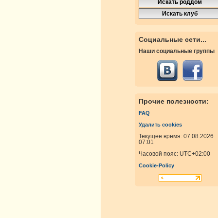
Социальные сети...
росмотры
Ответы
Наши социальные группы
росмотры
Ответы
Прочие полезности:
росмотры
Ответы
FAQ
Удалить cookies
Текущее время: 07.08.2026
07:01
росмотры
Ответы
Часовой пояс:
UTC+02:00
Cookie-Policy
росмотры
Ответы
росмотры
Ответы