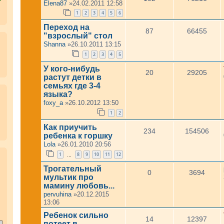
Elena87
»24.02.2011 12:58
1
2
3
4
5
6
Переход на
87
66455
"взрослый" стол
Shanna
»26.10.2011 13:15
1
2
3
4
5
У кого-нибудь
20
29205
растут детки в
семьях где 3-4
языка?
foxy_a
»26.10.2012 13:50
1
2
Как приучить
234
154506
ребенка к горшку
Lola
»26.01.2010 20:56
1
8
9
10
11
12
.
…
Трогательный
0
3694
мультик про
мамину любовь...
pervuhina
»20.12.2015
13:06
Ребенок сильно
14
12397
потеет в