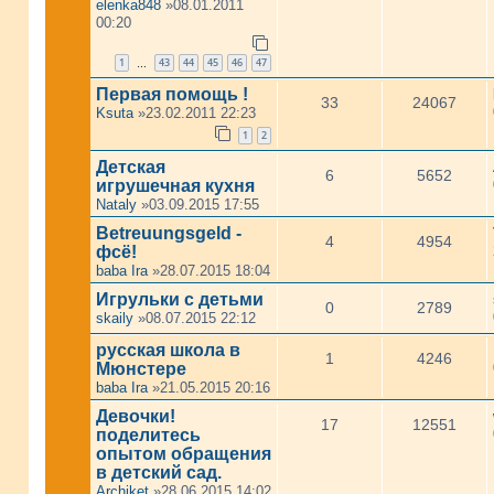
elenka848
»08.01.2011
00:20
1
43
44
45
46
47
…
Первая помощь !
33
24067
Ksuta
»23.02.2011 22:23
1
2
Детская
6
5652
игрушечная кухня
Nataly
»03.09.2015 17:55
Betreuungsgeld -
4
4954
фсё!
baba Ira
»28.07.2015 18:04
Игрульки с детьми
0
2789
skaily
»08.07.2015 22:12
русская школа в
1
4246
Мюнстере
baba Ira
»21.05.2015 20:16
Девочки!
17
12551
поделитесь
опытом обращения
в детский сад.
Archiket
»28.06.2015 14:02