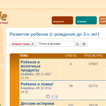
детс
роддома
отзывы
клу
Развитие ребенка (с рождения до 3-х лет)
Поиск
Расширенны
Новая тема
ТЕМЫ
ОТВЕТЫ
ПРОСМОТРЫ
Ребенок и
4
37807
молочные
продукты
IrkaBelka
»09.12.2017
21:19
Ребенок и ложка!
28
32773
Andertina
»28.10.2014
19:31
1
2
Детские истерики
102
76216
?