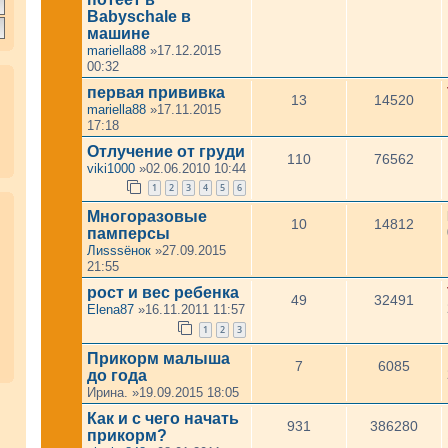
Babyschale в
машине
mariella88
»17.12.2015
00:32
первая прививка
13
14520
mariella88
»17.11.2015
17:18
Отлучение от груди
110
76562
viki1000
»02.06.2010 10:44
1
2
3
4
5
6
Многоразовые
10
14812
памперсы
Лиsssёнок
»27.09.2015
21:55
рост и вес ребенка
49
32491
Elena87
»16.11.2011 11:57
1
2
3
Прикорм малыша
7
6085
до года
Ирина.
»19.09.2015 18:05
Как и с чего начать
931
386280
прикорм?