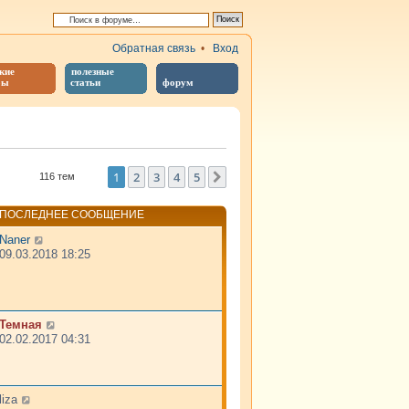
Обратная связь
•
Вход
кие
полезные
бы
статьи
форум
й поиск
1
2
3
4
5
След.
116 тем
ПОСЛЕДНЕЕ СООБЩЕНИЕ
Naner
09.03.2018 18:25
Темная
02.02.2017 04:31
liza