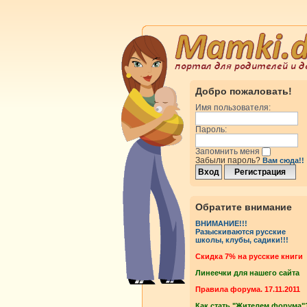
Добро пожаловать!
Имя пользователя:
Пароль:
Запомнить меня
Забыли пароль?
Вам сюда!!
росмотры
Ответы
Обратите внимание
ВНИМАНИЕ!!!
Разыскиваются русские
школы, клубы, садики!!!
росмотры
Ответы
Cкидка 7% на русские книги
Линеечки для нашего сайта
Правила форума. 17.11.2011
росмотры
Ответы
Как стать "Жителем форума"