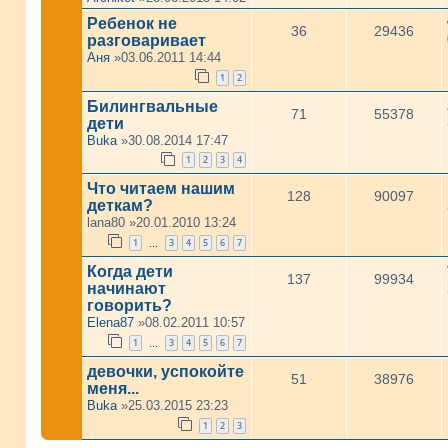
Ребенок не
36
29436
разговаривает
Аня
»03.06.2011 14:44
1
2
Билингвальные
71
55378
дети
Buka
»30.08.2014 17:47
1
2
3
4
Что читаем нашим
128
90097
деткам?
lana80
»20.01.2010 13:24
1
3
4
5
6
7
…
Когда дети
137
99934
начинают
говорить?
Elena87
»08.02.2011 10:57
1
3
4
5
6
7
…
девочки, успокойте
51
38976
меня...
Buka
»25.03.2015 23:23
1
2
3