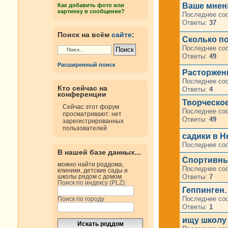
Ваше мнени
Как добавить фото или
картинку в сообщение?
Последнее со
Ответы:
37
Поиск на всём
сайте
:
Сколько по
Последнее со
Ответы:
49
Расширенный поиск
Расторжени
Последнее со
Кто сейчас на
Ответы:
4
конференции
Творческое
Сейчас этот форум
Последнее со
просматривают: нет
Ответы:
49
зарегистрированных
пользователей
садики в 
Последнее со
В нашей базе данных...
Спортивные
можно найти роддома,
Последнее со
клиники, детские сады и
Ответы:
7
школы рядом с домом
Поиск по индексу (PLZ):
Геппинген. 
Последнее со
Поиск по городу
Ответы:
1
ищу школу 