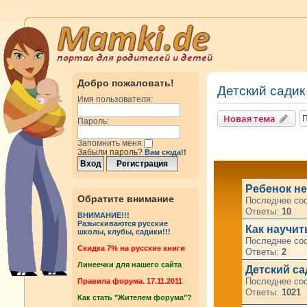
Добро пожаловать!
Детский садик 
Имя пользователя:
Новая тема
Пароль:
Запомнить меня
Забыли пароль?
Вам сюда!!
Ребенок не
Обратите внимание
Последнее со
Ответы:
10
ВНИМАНИЕ!!!
Разыскиваются русские
Как научит
школы, клубы, садики!!!
Последнее со
Cкидка 7% на русские книги
Ответы:
2
Линеечки для нашего сайта
Детский са
Последнее со
Правила форума. 17.11.2011
Ответы:
1021
Как стать "Жителем форума"?