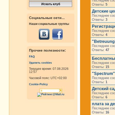
Последнее со
Ответы:
5
Детские ц
Последнее со
Социальные сети...
Ответы:
3
Наши социальные группы
Регистраци
Последнее со
Ответы:
4
"Betreuungs
Последнее со
Ответы:
47
Прочие полезности:
FAQ
Бесплатные
Последнее со
Удалить cookies
Ответы:
15
Текущее время: 07.08.2026
12:57
"Spectrum"
Последнее со
Часовой пояс:
UTC+02:00
Ответы:
1
Cookie-Policy
Детский са
Последнее со
Ответы:
6
плата за д
Последнее со
Ответы:
16