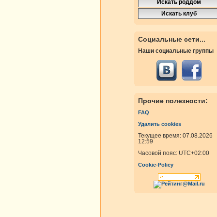
росмотры
Ответы
росмотры
Ответы
Социальные сети...
Наши социальные группы
росмотры
Ответы
Прочие полезности:
FAQ
Удалить cookies
росмотры
Ответы
Текущее время: 07.08.2026
12:59
Часовой пояс:
UTC+02:00
росмотры
Ответы
Cookie-Policy
росмотры
Ответы