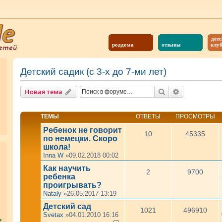
детс
роддома
отзывы
клу
Детский садик (с 3-х до 7-ми лет)
Поиск
Расширенны
Новая тема
ТЕМЫ
ОТВЕТЫ
ПРОСМОТРЫ
Ребенок не говорит
10
45335
по немецки. Скоро
школа!
Inna W
»09.02.2018 00:02
Как научить
2
9700
ребенка
проигрывать?
Nataly
»26.05.2017 13:19
Детский сад
1021
496910
Svetax
»04.01.2010 16:16
?