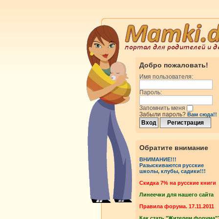
Добро пожаловать!
Имя пользователя:
Пароль:
Запомнить меня
Забыли пароль?
Вам сюда!!
росмотры
Ответы
Обратите внимание
ВНИМАНИЕ!!!
Разыскиваются русские
росмотры
Ответы
школы, клубы, садики!!!
Cкидка 7% на русские книги
Линеечки для нашего сайта
росмотры
Ответы
Правила форума. 17.11.2011
Как стать "Жителем форума"