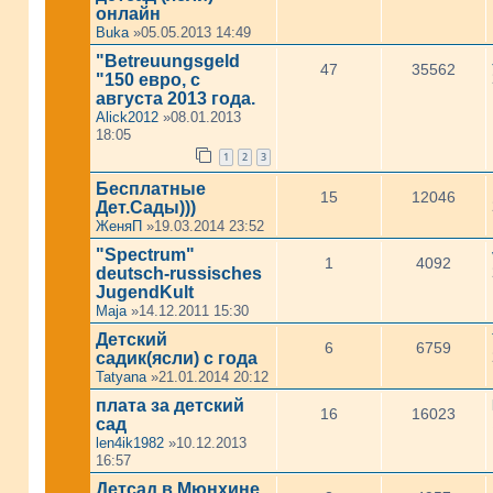
онлайн
Buka
»05.05.2013 14:49
"Betreuungsgeld
47
35562
"150 евро, с
августа 2013 года.
Alick2012
»08.01.2013
18:05
1
2
3
Бесплатные
15
12046
Дет.Сады)))
ЖеняП
»19.03.2014 23:52
"Spectrum"
1
4092
deutsch-russisches
JugendKult
Maja
»14.12.2011 15:30
Детский
6
6759
садик(ясли) с года
Tatyana
»21.01.2014 20:12
плата за детский
16
16023
сад
len4ik1982
»10.12.2013
16:57
Детсад в Мюнхине