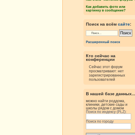
Как добавить фото или
картинку в сообщение?
росмотры
Ответы
Поиск на всём
сайте
:
Расширенный поиск
росмотры
Ответы
Кто сейчас на
конференции
Сейчас этот форум
просматривают: нет
зарегистрированных
пользователей
росмотры
Ответы
В нашей базе данных..
можно найти роддома,
клиники, детские сады и
школы рядом с домом
росмотры
Ответы
Поиск по индексу (PLZ):
Поиск по городу