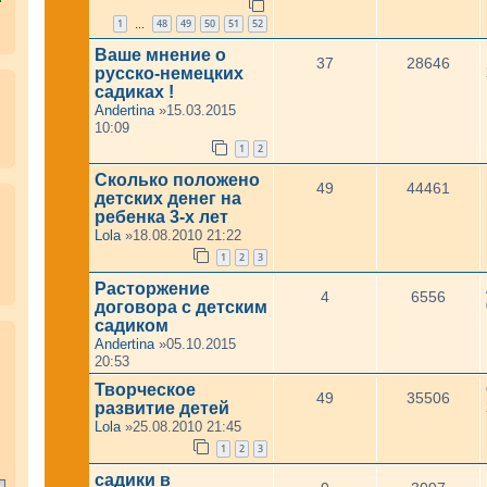
1
48
49
50
51
52
…
Ваше мнение о
37
28646
русско-немецких
садиках !
Andertina
»15.03.2015
10:09
1
2
Сколько положено
49
44461
детских денег на
ребенка 3-х лет
Lola
»18.08.2010 21:22
1
2
3
Расторжение
4
6556
договора с детским
садиком
.
Andertina
»05.10.2015
20:53
Творческое
49
35506
развитие детей
Lola
»25.08.2010 21:45
1
2
3
садики в