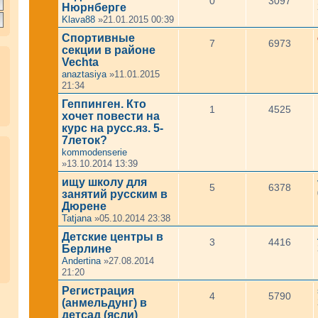
0
3097
Нюрнберге
Klava88
»21.01.2015 00:39
Спортивные
7
6973
секции в районе
Vechta
anaztasiya
»11.01.2015
21:34
Геппинген. Кто
1
4525
хочет повести на
курс на русс.яз. 5-
7леток?
kommodenserie
»13.10.2014 13:39
ищу школу для
5
6378
занятий русским в
Дюрене
Tatjana
»05.10.2014 23:38
Детские центры в
3
4416
Берлине
Andertina
»27.08.2014
21:20
Регистрация
4
5790
(анмельдунг) в
детсад (ясли)