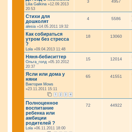
3
4957
Lilia Galkina
»12.09.2013
20:53
Стихи для
4
5586
дошколят
alesia
»14.05.2011 19:32
Как собираться
18
13060
утром без стресса
?
Lola
»09.04.2013 11:48
Няня-бебиситтер
15
12014
Ольга_голд
»05.10.2012
20:37
Ясли или дома у
65
41551
няни
Виктория Mows
»23.11.2011 15:11
1
2
3
4
Полноценное
72
44922
воспитание
ребенка или
амбиции
родителей ?
Lola
»06.11.2011 18:00