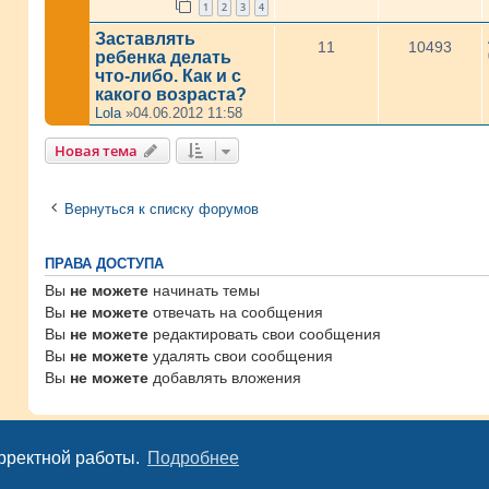
1
2
3
4
Заставлять
11
10493
ребенка делать
что-либо. Как и с
какого возраста?
Lola
»04.06.2012 11:58
Новая тема
Вернуться к списку форумов
ПРАВА ДОСТУПА
Вы
не можете
начинать темы
Вы
не можете
отвечать на сообщения
Вы
не можете
редактировать свои сообщения
Вы
не можете
удалять свои сообщения
Вы
не можете
добавлять вложения
Powered by
phpBB
© phpBB Group
орректной работы.
Подробнее
Copyright © 2007 -
2026,
Mamki.de