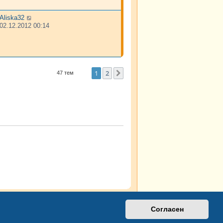
Aliska32
02.12.2012 00:14
1
2
След.
47 тем
Согласен