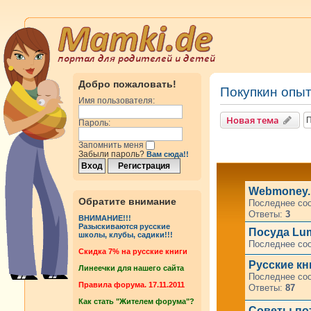
Добро пожаловать!
Покупкин опы
Имя пользователя:
Новая тема
Пароль:
Запомнить меня
Забыли пароль?
Вам сюда!!
Webmoney.
Обратите внимание
Последнее со
Ответы:
3
ВНИМАНИЕ!!!
Разыскиваются русские
Посуда Lum
школы, клубы, садики!!!
Последнее со
Cкидка 7% на русские книги
Русские кн
Линеечки для нашего сайта
Последнее со
Правила форума. 17.11.2011
Ответы:
87
Как стать "Жителем форума"?
Советы по