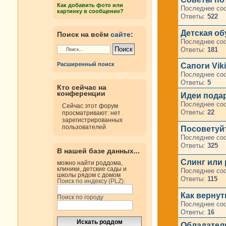
Как добавить фото или
Последнее со
картинку в сообщение?
Ответы:
522
Детская об
Поиск на всём
сайте
:
Последнее со
Ответы:
181
Расширенный поиск
Сапоги Vik
Последнее со
Ответы:
5
Кто сейчас на
конференции
Идеи пода
Последнее со
Сейчас этот форум
Ответы:
22
просматривают: нет
зарегистрированных
пользователей
Посоветуй
Последнее со
Ответы:
325
В нашей базе данных...
Слинг или 
можно найти роддома,
клиники, детские сады и
Последнее со
школы рядом с домом
Ответы:
115
Поиск по индексу (PLZ):
Как верну
Поиск по городу
Последнее со
Ответы:
16
Обладател