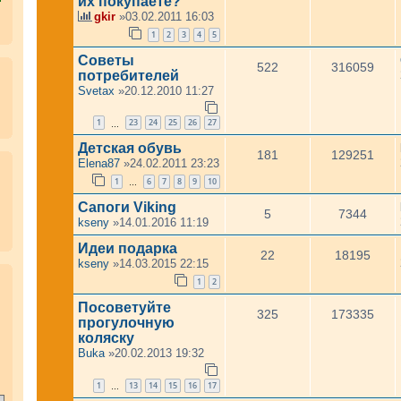
их покупаете?
gkir
»03.02.2011 16:03
1
2
3
4
5
Советы
522
316059
потребителей
Svetax
»20.12.2010 11:27
1
23
24
25
26
27
…
Детская обувь
181
129251
Elena87
»24.02.2011 23:23
1
6
7
8
9
10
…
Сапоги Viking
5
7344
kseny
»14.01.2016 11:19
Идеи подарка
22
18195
kseny
»14.03.2015 22:15
.
1
2
Посоветуйте
325
173335
прогулочную
коляску
Buka
»20.02.2013 19:32
1
13
14
15
16
17
…