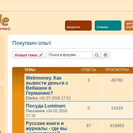
детс
роддома
отзывы
клу
Покупкин опыт
Поиск
Расширенны
Новая тема
ТЕМЫ
ОТВЕТЫ
ПРОСМОТРЫ
Webmoney. Как
3
45780
вывести деньги с
Вебмани в
Германию?
Elenka
»01.07.2018 17:51
Посуда Luminarc
0
10433
Лиsssёнок
»24.02.2018
17:16
Русские книги и
87
416883
журналы - где вы
?