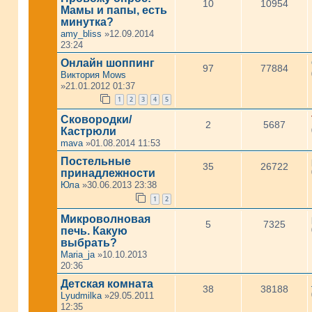
10
10954
Мамы и папы, есть
минутка?
amy_bliss
»12.09.2014
23:24
Онлайн шоппинг
97
77884
Виктория Mows
»21.01.2012 01:37
1
2
3
4
5
Сковородки/
2
5687
Кастрюли
mava
»01.08.2014 11:53
Постельные
35
26722
принадлежности
Юла
»30.06.2013 23:38
1
2
Микроволновая
5
7325
печь. Какую
выбрать?
Maria_ja
»10.10.2013
20:36
Детская комната
38
38188
Lyudmilka
»29.05.2011
12:35