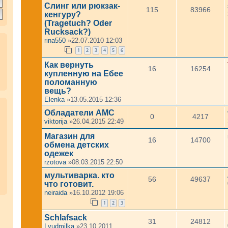
Слинг или рюкзак-
115
83966
кенгуру?
(Tragetuch? Oder
Rucksack?)
rina550
»22.07.2010 12:03
1
2
3
4
5
6
Как вернуть
16
16254
купленную на Ебее
поломанную
вещь?
Elenka
»13.05.2015 12:36
Обладатели АМC
0
4217
viktorija
»26.04.2015 22:49
Магазин для
16
14700
обмена детских
одежек
rzotova
»08.03.2015 22:50
мультиварка. кто
56
49637
что готовит.
neiraida
»16.10.2012 19:06
1
2
3
Schlafsack
31
24812
Lyudmilka
»23.10.2011