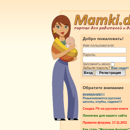
Добро пожаловать!
Имя пользователя:
Пароль:
Запомнить меня
Забыли пароль?
Вам сюда!!
росмотры
Ответы
Обратите внимание
ВНИМАНИЕ!!!
Разыскиваются русские
школы, клубы, садики!!!
росмотры
Ответы
Cкидка 7% на русские книги
Линеечки для нашего сайта
росмотры
Ответы
Правила форума. 17.11.2011
Как стать "Жителем форума"