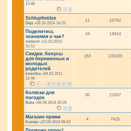
13:48
1
2
Schlupfmütze
11
10792
Deja
»28.10.2014 14:25
Поделитесь
16
14814
знаниями о чае?
melanzh
»12.03.2013
15:52
Скидки, бонусы
183
133100
для беременных и
молодых
родителей
kirieshka
»04.03.2011
12:44
1
6
7
8
9
10
…
Коляски для
30
21507
погодок
Buka
»09.08.2014 00:26
1
2
Магазин пряжи
4
7425
Ksenija
»23.09.2014 09:43
Провожу опрос!