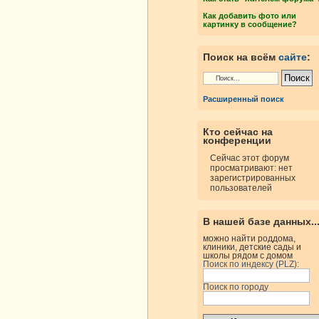
Как добавить фото или
картинку в сообщение?
росмотры
Ответы
Поиск на всём
сайте
:
Расширенный поиск
росмотры
Ответы
Кто сейчас на
конференции
Сейчас этот форум
просматривают: нет
росмотры
Ответы
зарегистрированных
пользователей
росмотры
Ответы
В нашей базе данных..
можно найти роддома,
клиники, детские сады и
росмотры
Ответы
школы рядом с домом
Поиск по индексу (PLZ):
Поиск по городу