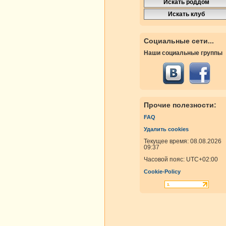
росмотры
Ответы
Социальные сети...
Наши социальные группы
росмотры
Ответы
Прочие полезности:
росмотры
Ответы
FAQ
Удалить cookies
росмотры
Ответы
Текущее время: 08.08.2026
09:37
Часовой пояс:
UTC+02:00
Cookie-Policy
росмотры
Ответы
росмотры
Ответы