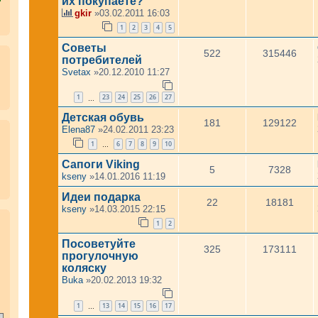
их покупаете?
gkir
»03.02.2011 16:03
1
2
3
4
5
Советы
522
315446
потребителей
Svetax
»20.12.2010 11:27
1
23
24
25
26
27
…
Детская обувь
181
129122
Elena87
»24.02.2011 23:23
1
6
7
8
9
10
…
Сапоги Viking
5
7328
kseny
»14.01.2016 11:19
Идеи подарка
22
18181
kseny
»14.03.2015 22:15
.
1
2
Посоветуйте
325
173111
прогулочную
коляску
Buka
»20.02.2013 19:32
1
13
14
15
16
17
…