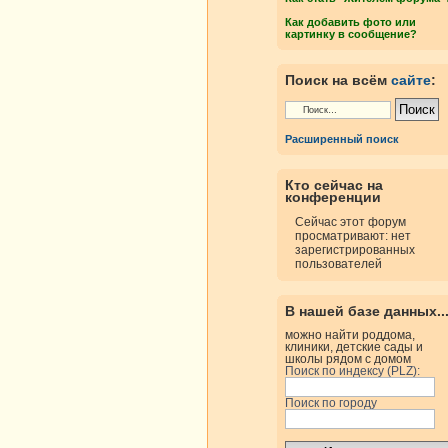
Как добавить фото или
картинку в сообщение?
росмотры
Ответы
Поиск на всём
сайте
:
Расширенный поиск
росмотры
Ответы
Кто сейчас на
конференции
Сейчас этот форум
просматривают: нет
росмотры
Ответы
зарегистрированных
пользователей
росмотры
Ответы
В нашей базе данных..
можно найти роддома,
клиники, детские сады и
росмотры
Ответы
школы рядом с домом
Поиск по индексу (PLZ):
Поиск по городу