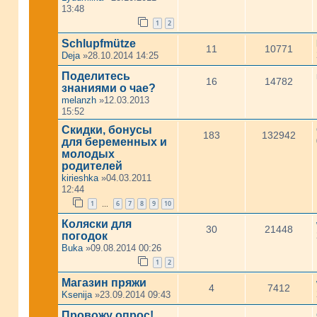
13:48
1
2
Schlupfmütze
11
10771
Deja
»28.10.2014 14:25
Поделитесь
16
14782
знаниями о чае?
melanzh
»12.03.2013
15:52
Скидки, бонусы
183
132942
для беременных и
молодых
родителей
kirieshka
»04.03.2011
12:44
1
6
7
8
9
10
…
Коляски для
30
21448
погодок
Buka
»09.08.2014 00:26
1
2
Магазин пряжи
4
7412
Ksenija
»23.09.2014 09:43
Провожу опрос!