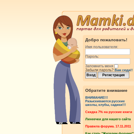
Добро пожаловать!
Имя пользователя:
Пароль:
Запомнить меня
Забыли пароль?
Вам сюда!!
росмотры
Ответы
Обратите внимание
ВНИМАНИЕ!!!
Разыскиваются русские
школы, клубы, садики!!!
росмотры
Ответы
Cкидка 7% на русские книги
Линеечки для нашего сайта
росмотры
Ответы
Правила форума. 17.11.2011
Как стать "Жителем форума"