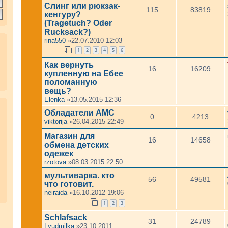
Слинг или рюкзак-
115
83819
кенгуру?
(Tragetuch? Oder
Rucksack?)
rina550
»22.07.2010 12:03
1
2
3
4
5
6
Как вернуть
16
16209
купленную на Ебее
поломанную
вещь?
Elenka
»13.05.2015 12:36
Обладатели АМC
0
4213
viktorija
»26.04.2015 22:49
Магазин для
16
14658
обмена детских
одежек
rzotova
»08.03.2015 22:50
мультиварка. кто
56
49581
что готовит.
neiraida
»16.10.2012 19:06
1
2
3
Schlafsack
31
24789
Lyudmilka
»23.10.2011