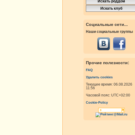
росмотры
Ответы
Социальные сети...
Наши социальные группы
росмотры
Ответы
Прочие полезности:
росмотры
Ответы
FAQ
Удалить cookies
росмотры
Ответы
Текущее время: 06.08.2026
11:56
Часовой пояс:
UTC+02:00
Cookie-Policy
росмотры
Ответы
росмотры
Ответы