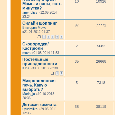
10
10926
Мамы и папы, есть
минутка?
amy_bliss
»12.09.2014
23:24
Онлайн шоппинг
97
77772
Виктория Mows
»21.01.2012 01:37
1
2
3
4
5
Сковородки/
2
5682
Кастрюли
mava
»01.08.2014 11:53
Постельные
35
26668
принадлежности
Юла
»30.06.2013 23:38
1
2
Микроволновая
5
7318
печь. Какую
выбрать?
Maria_ja
»10.10.2013
20:36
Детская комната
38
38119
Lyudmilka
»29.05.2011
12:35