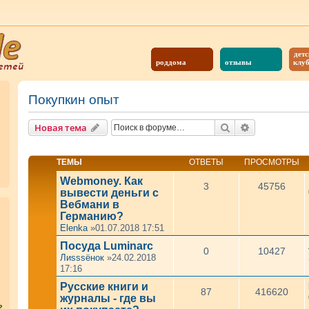
детс
роддома
отзывы
клу
Покупкин опыт
Поиск
Расширенны
Новая тема
ТЕМЫ
ОТВЕТЫ
ПРОСМОТРЫ
Webmoney. Как
3
45756
вывести деньги с
Вебмани в
Германию?
Elenka
»01.07.2018 17:51
Посуда Luminarc
0
10427
Лиsssёнок
»24.02.2018
17:16
Русские книги и
87
416620
журналы - где вы
?