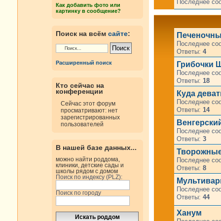
Последнее со
Как добавить фото или
картинку в сообщение?
Поиск на всём
сайте
:
Печеночны
Последнее со
Ответы:
4
Расширенный поиск
Грибочки Ш
Последнее со
Ответы:
18
Кто сейчас на
конференции
Куда деват
Последнее со
Сейчас этот форум
Ответы:
14
просматривают: нет
зарегистрированных
Венгерский
пользователей
Последнее со
Ответы:
3
В нашей базе данных...
Творожные
можно найти роддома,
Последнее со
клиники, детские сады и
Ответы:
8
школы рядом с домом
Поиск по индексу (PLZ):
Мультиварк
Последнее со
Поиск по городу
Ответы:
44
Ханум