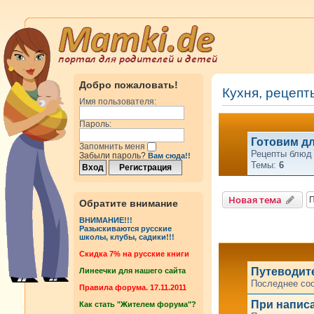
Добро пожаловать!
Кухня, рецепт
Имя пользователя:
Пароль:
Готовим д
Запомнить меня
Рецепты блюд 
Забыли пароль?
Вам сюда!!
Темы:
6
Новая тема
Обратите внимание
ВНИМАНИЕ!!!
Разыскиваются русские
школы, клубы, садики!!!
Cкидка 7% на русские книги
Путеводит
Линеечки для нашего сайта
Последнее со
Правила форума. 17.11.2011
При напис
Как стать "Жителем форума"?