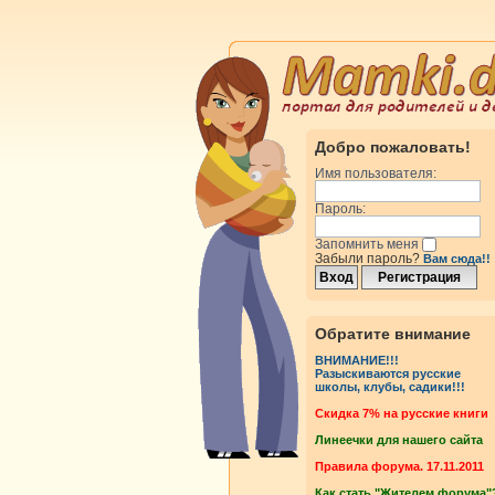
Добро пожаловать!
Имя пользователя:
Пароль:
Запомнить меня
Забыли пароль?
Вам сюда!!
росмотры
Ответы
Обратите внимание
ВНИМАНИЕ!!!
Разыскиваются русские
росмотры
Ответы
школы, клубы, садики!!!
Cкидка 7% на русские книги
Линеечки для нашего сайта
росмотры
Ответы
Правила форума. 17.11.2011
Как стать "Жителем форума"