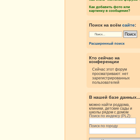
Как добавить фото или
картинку в сообщение?
Поиск на всём
сайте
:
росмотры
Ответы
Расширенный поиск
росмотры
Ответы
Кто сейчас на
конференции
Сейчас этот форум
просматривают: нет
росмотры
Ответы
зарегистрированных
пользователей
В нашей базе данных..
росмотры
Ответы
можно найти роддома,
клиники, детские сады и
школы рядом с домом
Поиск по индексу (PLZ):
росмотры
Ответы
Поиск по городу