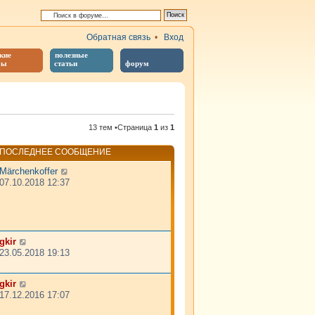
Обратная связь
•
Вход
кие
полезные
бы
статьи
форум
й поиск
13 тем •Страница
1
из
1
ПОСЛЕДНЕЕ СООБЩЕНИЕ
Märchenkoffer
07.10.2018 12:37
gkir
23.05.2018 19:13
gkir
17.12.2016 17:07