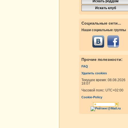
росмотры
Ответы
росмотры
Ответы
Социальные сети...
Наши социальные группы
росмотры
Ответы
росмотры
Ответы
Прочие полезности:
FAQ
Удалить cookies
росмотры
Ответы
Текущее время: 08.08.2026
18:07
Часовой пояс:
UTC+02:00
Cookie-Policy