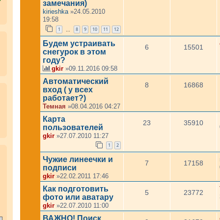
замечания)
kirieshka
»24.05.2010
19:58
1
8
9
10
11
12
…
Будем устраивать
6
15501
снегурок в этом
году?
gkir
»09.11.2016 09:58
Автоматический
8
16868
вход ( у всех
работает?)
Темная
»08.04.2016 04:27
Карта
23
35910
пользователей
gkir
»27.07.2010 11:27
1
2
.
Чужие линеечки и
7
17158
подписи
gkir
»22.02.2011 17:46
Как подготовить
5
23772
фото или аватару
gkir
»22.07.2010 11:00
ВАЖНО! Поиск