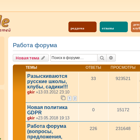
детс
роддома
отзывы
клу
Работа форума
Поиск
Расширенны
Новая тема
ТЕМЫ
ОТВЕТЫ
ПРОСМОТРЫ
Разыскиваются
33
923521
русские школы,
клубы, садики!!!
gkir
»13.03.2012 23:10
1
2
Новая политика
0
15172
GDPR
gkir
»23.05.2018 19:13
Работа форума
226
231648
(вопросы,
предложения,
?