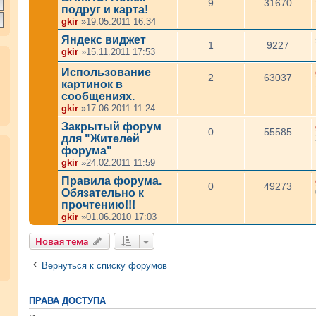
9
31670
подруг и карта!
gkir
»19.05.2011 16:34
Яндекс виджет
1
9227
gkir
»15.11.2011 17:53
Использование
2
63037
картинок в
сообщениях.
gkir
»17.06.2011 11:24
Закрытый форум
0
55585
для "Жителей
форума"
gkir
»24.02.2011 11:59
Правила форума.
0
49273
Обязательно к
прочтению!!!
gkir
»01.06.2010 17:03
Новая тема
Вернуться к списку форумов
ПРАВА ДОСТУПА