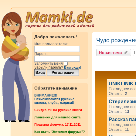
Добро пожаловать!
Чудо рождени
Имя пользователя:
Новая тема
Пароль:
Запомнить меня
Забыли пароль?
Вам сюда!!
UNIKLINI
Обратите внимание
Последнее со
Ответы:
2
ВНИМАНИЕ!!!
Разыскиваются русские
Стерилизиц
школы, клубы, садики!!!
Последнее со
Cкидка 7% на русские книги
Ответы:
13
Линеечки для нашего сайта
Рассказ пап
Последнее со
Правила форума. 17.11.2011
Ответы:
11
Как стать "Жителем форума"?