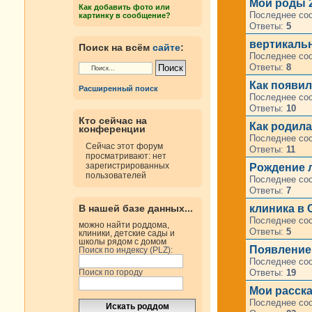
Мои роды 2
Как добавить фото или
Последнее со
картинку в сообщение?
Ответы:
5
вертикаль
Поиск на всём
сайте
:
Последнее со
Ответы:
8
Как появил
Расширенный поиск
Последнее со
Ответы:
10
Кто сейчас на
Как родила
конференции
Последнее со
Сейчас этот форум
Ответы:
11
просматривают: нет
зарегистрированных
Рождение 
пользователей
Последнее со
Ответы:
7
клиника в 
В нашей базе данных...
Последнее со
можно найти роддома,
Ответы:
5
клиники, детские сады и
школы рядом с домом
Появление 
Поиск по индексу (PLZ):
Последнее со
Ответы:
19
Поиск по городу
Мои расска
Последнее со