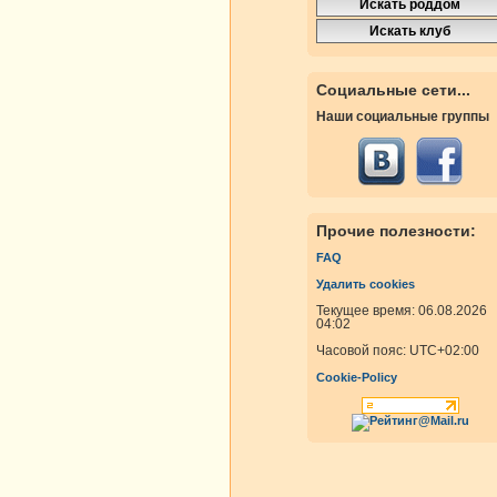
росмотры
Ответы
Социальные сети...
Наши социальные группы
росмотры
Ответы
Прочие полезности:
росмотры
Ответы
FAQ
Удалить cookies
росмотры
Ответы
Текущее время: 06.08.2026
04:02
Часовой пояс:
UTC+02:00
Cookie-Policy
росмотры
Ответы
росмотры
Ответы