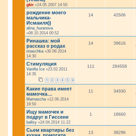
gkir
»24.05.2007 14:50
рождение моего
14
42506
мальчика-
Исмаиля))
alina_huranova
»08.10.2014 00:52
Ринашка: мой
14
39616
рассказ о родах
rinaschka
»30.09.2014
14:30
Стимуляция
111
284558
Vanilla Ice
»23.02.2011
14:35
1
2
3
4
5
6
Какие права имеет
11
34930
мамочка....
Mamascha
»12.06.2014
19:50
Ищу мамочек и
1
18660
подруг в Гиссене
ballsy
»24.04.2014 11:22
Сьем квартиры без
13
38296
кухни, помогите