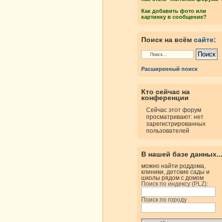
Как добавить фото или
картинку в сообщение?
росмотры
Ответы
Поиск на всём
сайте
:
Расширенный поиск
росмотры
Ответы
Кто сейчас на
конференции
росмотры
Ответы
Сейчас этот форум
просматривают: нет
зарегистрированных
пользователей
В нашей базе данных..
росмотры
Ответы
можно найти роддома,
клиники, детские сады и
школы рядом с домом
Поиск по индексу (PLZ):
росмотры
Ответы
Поиск по городу