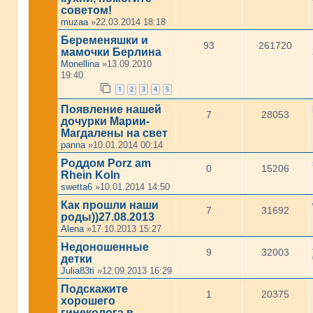
советом!
muzaa
»22.03.2014 18:18
Беременяшки и
93
261720
мамочки Берлина
Monellina
»13.09.2010
19:40
1
2
3
4
5
Появление нашей
7
28053
дочурки Марии-
Магдалены на свет
panna
»10.01.2014 00:14
Роддом Porz am
0
15206
Rhein Koln
swetta6
»10.01.2014 14:50
Как прошли наши
7
31692
роды))27.08.2013
Alena
»17.10.2013 15:27
Недоношенные
9
32003
детки
Julia83ti
»12.09.2013 16:29
Подскажите
1
20375
хорошего
гинеколога в