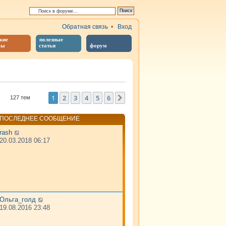
Обратная связь
•
Вход
кие
полезные
бы
статьи
форум
й поиск
1
2
3
4
5
6
След.
127 тем
ПОСЛЕДНЕЕ СООБЩЕНИЕ
rash
20.03.2018 06:17
Ольга_голд
19.08.2016 23:48