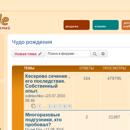
детс
роддома
отзывы
клу
Чудо рождения
Поиск
Расширенны
Новая тема
ТЕМЫ
ОТВЕТЫ
ПРОСМОТРЫ
Кесерево сечение ,
164
479795
его последствие.
Собственный
опыт.
solnischko
»23.07.2010
08:49
1
5
6
7
8
9
…
Многоразовые
2
21387
подгузники, кто
пробовал?
Guzel.Gio
»17.08.2016
?