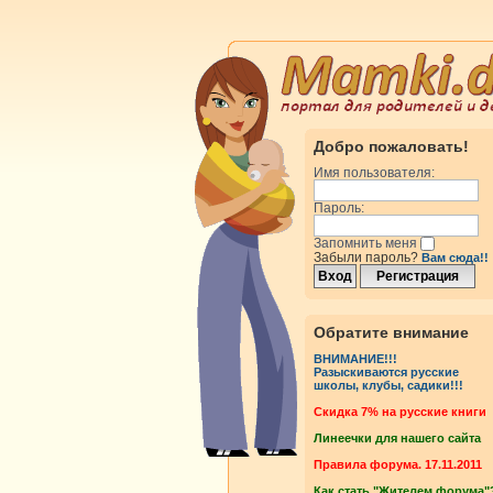
Добро пожаловать!
Имя пользователя:
Пароль:
Запомнить меня
Забыли пароль?
Вам сюда!!
росмотры
Ответы
Обратите внимание
ВНИМАНИЕ!!!
Разыскиваются русские
школы, клубы, садики!!!
Cкидка 7% на русские книги
Линеечки для нашего сайта
росмотры
Ответы
Правила форума. 17.11.2011
Как стать "Жителем форума"