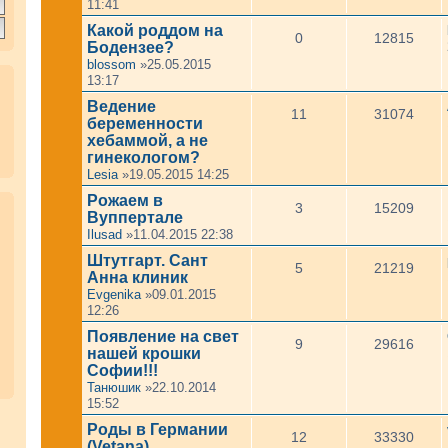
11:41
Какой роддом на
0
12815
Бодензее?
blossom
»25.05.2015
13:17
Ведение
11
31074
беременности
хебаммой, а не
гинекологом?
Lesia
»19.05.2015 14:25
Рожаем в
3
15209
Вуппертале
Ilusad
»11.04.2015 22:38
Штутгарт. Сант
5
21219
Анна клиник
Evgenika
»09.01.2015
12:26
Появление на свет
9
29616
нашей крошки
Софии!!!
Танюшик
»22.10.2014
15:52
Роды в Германии
12
33330
(Vetana)