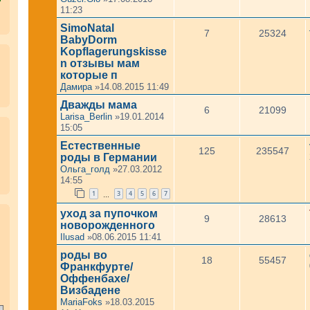
11:23
SimoNatal
7
25324
BabyDorm
Kopflagerungskisse
n отзывы мам
которые п
Дамира
»14.08.2015 11:49
Дважды мама
6
21099
Larisa_Berlin
»19.01.2014
15:05
Естественные
125
235547
роды в Германии
Ольга_голд
»27.03.2012
14:55
1
3
4
5
6
7
…
уход за пупочком
.
9
28613
новорожденного
Ilusad
»08.06.2015 11:41
роды во
18
55457
Франкфурте/
Оффенбахе/
Визбадене
MariaFoks
»18.03.2015