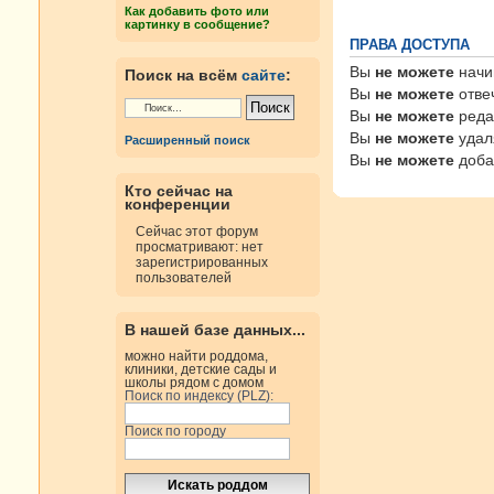
Как добавить фото или
картинку в сообщение?
ПРАВА ДОСТУПА
Вы
не можете
начи
Поиск на всём
сайте
:
Вы
не можете
отве
Вы
не можете
реда
Вы
не можете
удал
Расширенный поиск
Вы
не можете
доба
Кто сейчас на
конференции
Сейчас этот форум
просматривают: нет
зарегистрированных
пользователей
В нашей базе данных...
можно найти роддома,
клиники, детские сады и
школы рядом с домом
Поиск по индексу (PLZ):
Поиск по городу